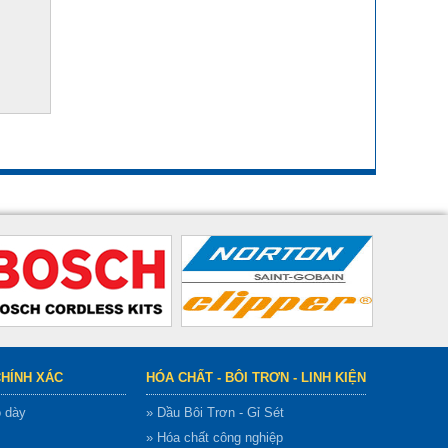
CHÍNH XÁC
HÓA CHẤT - BÔI TRƠN - LINH KIỆN
ộ dày
» Dầu Bôi Trơn - Gỉ Sét
» Hóa chất công nghiệp