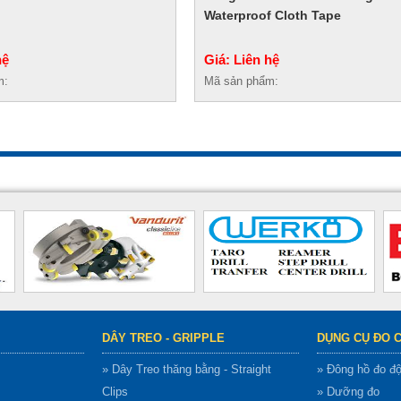
Waterproof Cloth Tape
hệ
Giá: Liên hệ
m:
Mã sản phẩm:
DÂY TREO - GRIPPLE
DỤNG CỤ ĐO 
» Dây Treo thăng bằng - Straight
» Đông hồ đo đ
Clips
» Dưỡng đo