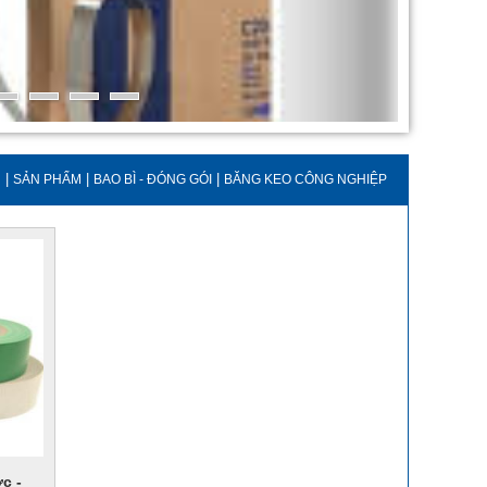
|
|
|
Ủ
SẢN PHẨM
BAO BÌ - ĐÓNG GÓI
BĂNG KEO CÔNG NGHIỆP
c -