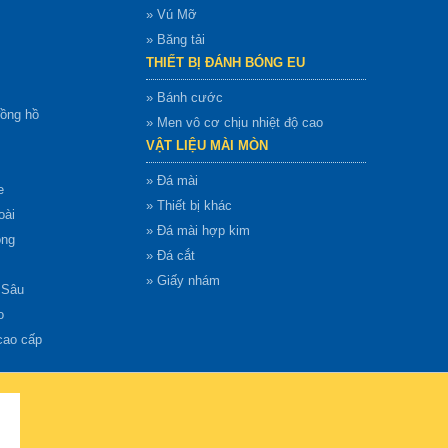
» Vú Mỡ
» Băng tải
THIẾT BỊ ĐÁNH BÓNG EU
» Bánh cước
đồng hồ
» Men vô cơ chịu nhiệt độ cao
VẬT LIỆU MÀI MÒN
» Đá mài
e
» Thiết bị khác
oài
» Đá mài hợp kim
ong
» Đá cắt
» Giấy nhám
 Sâu
o
cao cấp