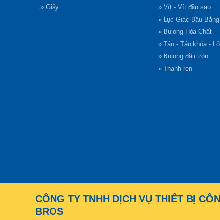
» Giấy
» Vít - Vít đầu sao
» Lục Giác Đầu Bằn
» Bulong Hóa Chất
» Tán - Tán khóa - L
» Bulong đầu tròn
» Thanh ren
CÔNG TY TNHH DỊCH VỤ THIẾT BỊ CÔ
BROS