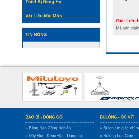
Thiết Bị Nâng Hạ
Vật Liệu Mài Mòn
Giá: Liên 
Mã sản phẩ
TIN NÓNG
BAO BÌ - ĐÓNG GÓI
BULÔNG - ỐC VÍT
» Băng Keo Công Nghiệp
» Bulon lục giác chìm
» Dây Đai - Khóa Đai - Dụng cụ
» Bulong Lục Giác