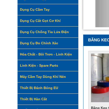
Dụng Cụ Cầm Tay
Dụng Cụ Cắt Gọt Cơ Khí
Dụng Cụ Chống Tia Lửa Điện
BĂNG KEO
Dụng Cụ Đo Chính Xác
Hóa Chất - Bôi Trơn - Linh Kiện
Linh Kiện - Spare Parts
Máy Cầm Tay Dùng Khí Nén
Thiết Bị Đánh Bóng EU
Thiết Bị Hàn Cắt
Băng Keo