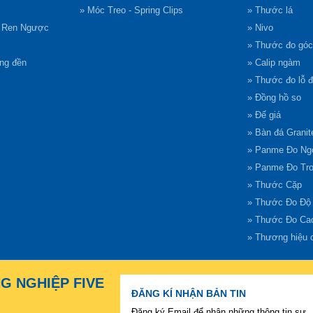
» Móc Treo - Spring Clips
» Thước lá
g Ren Ngược
» Nivo
» Thước đo góc
ông đền
» Calip ngàm
» Thước đo lỗ 
» Đồng hồ so
» Đế giá
» Bàn đá Granit
» Panme Đo Ng
» Panme Đo Tr
» Thước Cặp
» Thước Đo Độ
» Thước Đo Ca
» Thương hiệu 
NG NGHIỆP FIVE
ĐĂNG KÍ NHẬN BẢN TIN
Đăng ký Email để nhận những thông tin sự