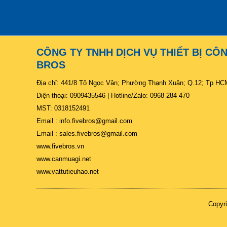
CÔNG TY TNHH DỊCH VỤ THIẾT BỊ CÔ
BROS
Địa chỉ: 441/8 Tô Ngọc Vân; Phường Thạnh Xuân; Q.12; Tp HC
Điện thoại: 0909435546 | Hotline/Zalo: 0968 284 470
MST: 0318152491
Email : info.fivebros@gmail.com
Email : sales.fivebros@gmail.com
www.fivebros.vn
www.canmuagi.net
www.vattutieuhao.net
Copyr