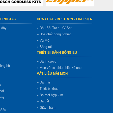
CHÍNH XÁC
HÓA CHẤT - BÔI TRƠN - LINH KIỆN
ộ dày
» Dầu Bôi Trơn - Gỉ Sét
» Hóa chất công nghiệp
» Vú Mỡ
» Băng tải
THIẾT BỊ ĐÁNH BÓNG EU
» Bánh cước
đồng hồ
» Men vô cơ chịu nhiệt độ cao
VẬT LIỆU MÀI MÒN
» Đá mài
e
» Thiết bị khác
oài
» Đá mài hợp kim
ong
» Đá cắt
» Giấy nhám
 Sâu