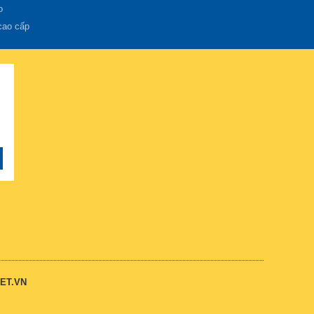
o
cao cấp
ET.VN