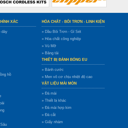
CHÍNH XÁC
HÓA CHẤT - BÔI TRƠN - LINH KIỆN
ộ dày
» Dầu Bôi Trơn - Gỉ Sét
» Hóa chất công nghiệp
» Vú Mỡ
» Băng tải
THIẾT BỊ ĐÁNH BÓNG EU
» Bánh cước
đồng hồ
» Men vô cơ chịu nhiệt độ cao
VẬT LIỆU MÀI MÒN
» Đá mài
e
» Thiết bị khác
oài
» Đá mài hợp kim
ong
» Đá cắt
» Giấy nhám
 Sâu