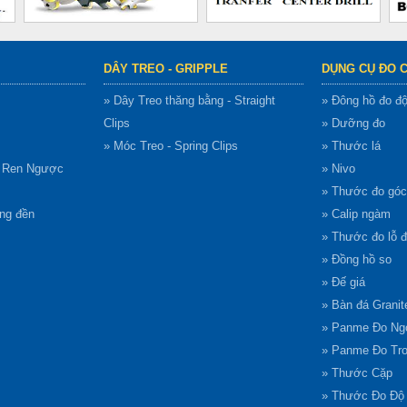
DÂY TREO - GRIPPLE
DỤNG CỤ ĐO 
» Dây Treo thăng bằng - Straight
» Đông hồ đo đ
Clips
» Dưỡng đo
» Móc Treo - Spring Clips
» Thước lá
g Ren Ngược
» Nivo
» Thước đo góc
ông đền
» Calip ngàm
» Thước đo lỗ 
» Đồng hồ so
» Đế giá
» Bàn đá Granit
» Panme Đo Ng
» Panme Đo Tr
» Thước Cặp
» Thước Đo Độ