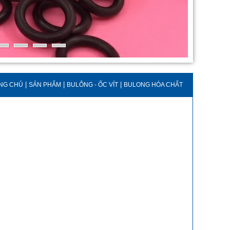
|
|
|
NG CHỦ
SẢN PHẨM
BULÔNG - ỐC VÍT
BULONG HÓA CHẤT