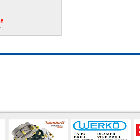
hệ
m: