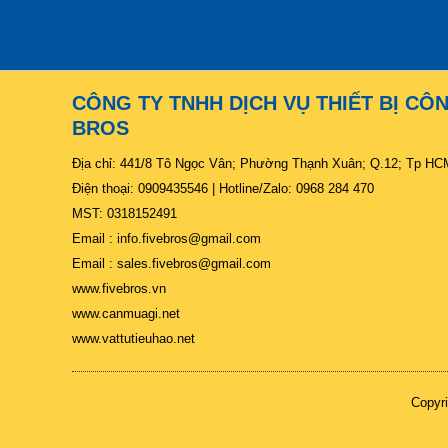
CÔNG TY TNHH DỊCH VỤ THIẾT BỊ CÔ
BROS
Địa chỉ: 441/8 Tô Ngọc Vân; Phường Thạnh Xuân; Q.12; Tp HC
Điện thoại: 0909435546 | Hotline/Zalo: 0968 284 470
MST: 0318152491
Email : info.fivebros@gmail.com
Email : sales.fivebros@gmail.com
www.fivebros.vn
www.canmuagi.net
www.vattutieuhao.net
Copyr