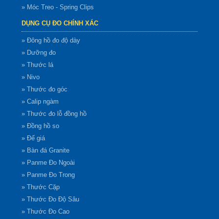
» Móc Treo - Spring Clips
DỤNG CỤ ĐO CHÍNH XÁC
» Đông hồ đo độ dày
» Dưỡng đo
» Thước lá
» Nivo
» Thước đo góc
» Calip ngàm
» Thước đo lỗ đồng hồ
» Đồng hồ so
» Đế giá
» Bàn đá Granite
» Panme Đo Ngoài
» Panme Đo Trong
» Thước Cặp
» Thước Đo Độ Sâu
» Thước Đo Cao