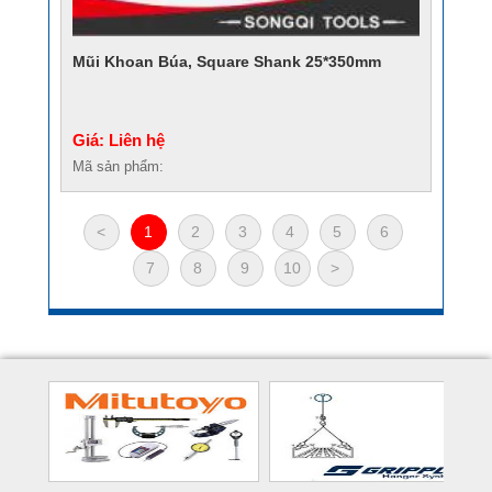
Mũi Khoan Búa, Square Shank 25*350mm
Giá: Liên hệ
Mã sản phẩm:
<
1
2
3
4
5
6
7
8
9
10
>