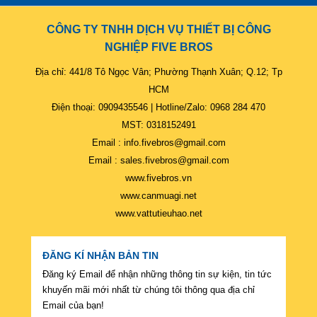
CÔNG TY TNHH DỊCH VỤ THIẾT BỊ CÔNG
NGHIỆP FIVE BROS
Địa chỉ: 441/8 Tô Ngọc Vân; Phường Thạnh Xuân; Q.12; Tp
HCM
Điện thoại: 0909435546 | Hotline/Zalo: 0968 284 470
MST: 0318152491
Email : info.fivebros@gmail.com
Email : sales.fivebros@gmail.com
www.fivebros.vn
www.canmuagi.net
www.vattutieuhao.net
ĐĂNG KÍ NHẬN BẢN TIN
Đăng ký Email để nhận những thông tin sự kiện, tin tức
khuyến mãi mới nhất từ chúng tôi thông qua địa chỉ
Email của bạn!