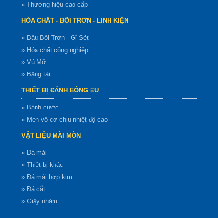
» Thương hiệu cao cấp
HÓA CHẤT - BÔI TRƠN - LINH KIỆN
» Dầu Bôi Trơn - Gỉ Sét
» Hóa chất công nghiệp
» Vú Mỡ
» Băng tải
THIẾT BỊ ĐÁNH BÓNG EU
» Bánh cước
» Men vô cơ chịu nhiệt độ cao
VẬT LIỆU MÀI MÒN
» Đá mài
» Thiết bị khác
» Đá mài hợp kim
» Đá cắt
» Giấy nhám