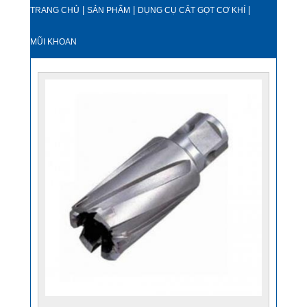
|
|
|
TRANG CHỦ
SẢN PHẨM
DỤNG CỤ CẮT GỌT CƠ KHÍ
MŨI KHOAN