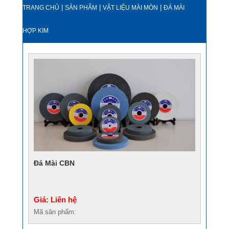
|
|
|
TRANG CHỦ
SẢN PHẨM
VẬT LIỆU MÀI MÒN
ĐÁ MÀI
HỢP KIM
Đá Mài CBN
Giá: Liên hệ
Mã sản phẩm: