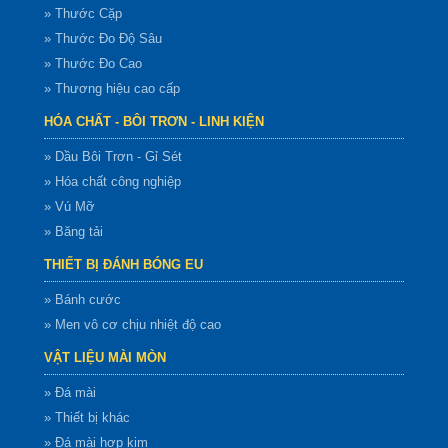
» Thước Cặp
» Thước Đo Độ Sâu
» Thước Đo Cao
» Thương hiệu cao cấp
HÓA CHẤT - BÔI TRƠN - LINH KIỆN
» Dầu Bôi Trơn - Gỉ Sét
» Hóa chất công nghiệp
» Vú Mỡ
» Băng tải
THIẾT BỊ ĐÁNH BÓNG EU
» Bánh cước
» Men vô cơ chịu nhiệt độ cao
VẬT LIỆU MÀI MÒN
» Đá mài
» Thiết bị khác
» Đá mài hợp kim