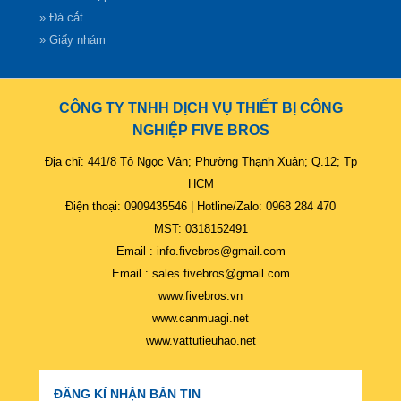
» Đá cắt
» Giấy nhám
CÔNG TY TNHH DỊCH VỤ THIẾT BỊ CÔNG
NGHIỆP FIVE BROS
Địa chỉ: 441/8 Tô Ngọc Vân; Phường Thạnh Xuân; Q.12; Tp
HCM
Điện thoại: 0909435546 | Hotline/Zalo: 0968 284 470
MST: 0318152491
Email : info.fivebros@gmail.com
Email : sales.fivebros@gmail.com
www.fivebros.vn
www.canmuagi.net
www.vattutieuhao.net
ĐĂNG KÍ NHẬN BẢN TIN