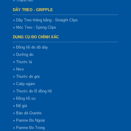
» Thanh ren
DÂY TREO - GRIPPLE
» Dây Treo thăng bằng - Straight Clips
» Móc Treo - Spring Clips
DỤNG CỤ ĐO CHÍNH XÁC
» Đông hồ đo độ dày
» Dưỡng đo
» Thước lá
» Nivo
» Thước đo góc
» Calip ngàm
» Thước đo lỗ đồng hồ
» Đồng hồ so
» Đế giá
» Bàn đá Granite
» Panme Đo Ngoài
» Panme Đo Trong