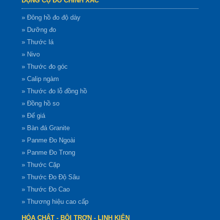
DỤNG CỤ ĐO CHÍNH XÁC
» Đông hồ đo độ dày
» Dưỡng đo
» Thước lá
» Nivo
» Thước đo góc
» Calip ngàm
» Thước đo lỗ đồng hồ
» Đồng hồ so
» Đế giá
» Bàn đá Granite
» Panme Đo Ngoài
» Panme Đo Trong
» Thước Cặp
» Thước Đo Độ Sâu
» Thước Đo Cao
» Thương hiệu cao cấp
HÓA CHẤT - BÔI TRƠN - LINH KIỆN