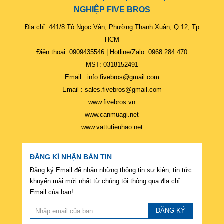
NGHIỆP FIVE BROS
Địa chỉ: 441/8 Tô Ngọc Vân; Phường Thạnh Xuân; Q.12; Tp
HCM
Điện thoại: 0909435546 | Hotline/Zalo: 0968 284 470
MST: 0318152491
Email : info.fivebros@gmail.com
Email : sales.fivebros@gmail.com
www.fivebros.vn
www.canmuagi.net
www.vattutieuhao.net
ĐĂNG KÍ NHẬN BẢN TIN
Đăng ký Email để nhận những thông tin sự kiện, tin tức
khuyến mãi mới nhất từ chúng tôi thông qua địa chỉ
Email của bạn!
ĐĂNG KÝ