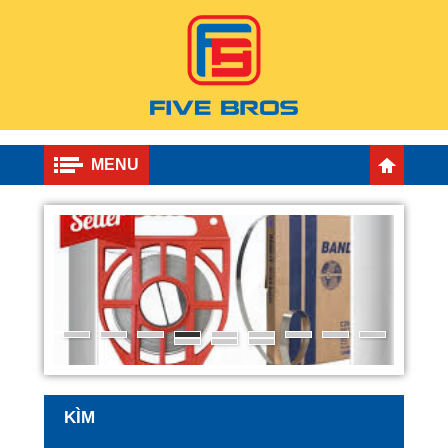
MENU
KÌM