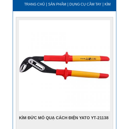
|
|
|
TRANG CHỦ
SẢN PHẨM
DỤNG CỤ CẦM TAY
KÌM
KÌM ĐỨC MỎ QUẠ CÁCH ĐIỆN YATO YT-21138