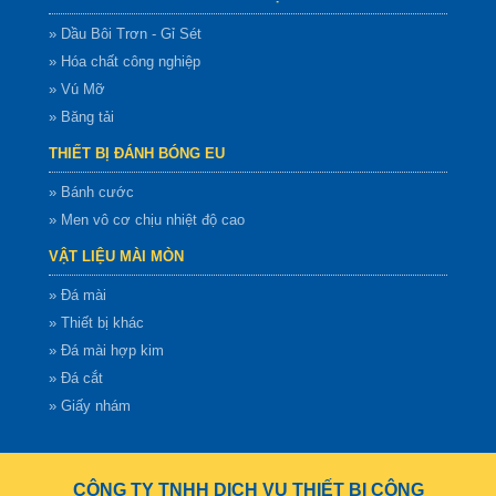
» Dầu Bôi Trơn - Gỉ Sét
» Hóa chất công nghiệp
» Vú Mỡ
» Băng tải
THIẾT BỊ ĐÁNH BÓNG EU
» Bánh cước
» Men vô cơ chịu nhiệt độ cao
VẬT LIỆU MÀI MÒN
» Đá mài
» Thiết bị khác
» Đá mài hợp kim
» Đá cắt
» Giấy nhám
CÔNG TY TNHH DỊCH VỤ THIẾT BỊ CÔNG