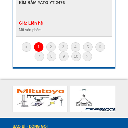
KÌM BẤM YATO YT-2476
Giá: Liên hệ
Mã sản phẩm:
<
1
2
3
4
5
6
7
8
9
10
>
BAO BÌ - ĐÓNG GÓI