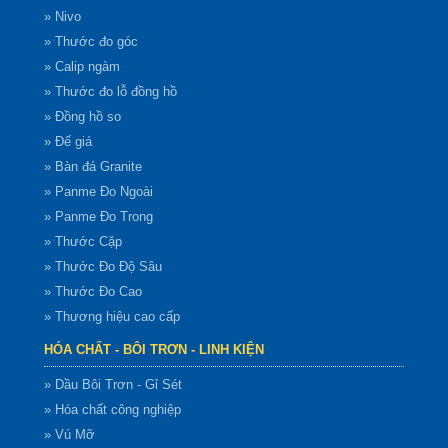
» Nivo
» Thước đo góc
» Calip ngàm
» Thước đo lỗ đồng hồ
» Đồng hồ so
» Đế giá
» Bàn đá Granite
» Panme Đo Ngoài
» Panme Đo Trong
» Thước Cặp
» Thước Đo Độ Sâu
» Thước Đo Cao
» Thương hiệu cao cấp
HÓA CHẤT - BÔI TRƠN - LINH KIỆN
» Dầu Bôi Trơn - Gỉ Sét
» Hóa chất công nghiệp
» Vú Mỡ