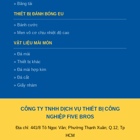
» Băng tải
THIẾT BỊ ĐÁNH BÓNG EU
» Bánh cước
» Men vô cơ chịu nhiệt độ cao
VẬT LIỆU MÀI MÒN
» Đá mài
» Thiết bị khác
» Đá mài hợp kim
» Đá cắt
» Giấy nhám
CÔNG TY TNHH DỊCH VỤ THIẾT BỊ CÔNG
NGHIỆP FIVE BROS
Địa chỉ: 441/8 Tô Ngọc Vân; Phường Thạnh Xuân; Q.12; Tp
HCM