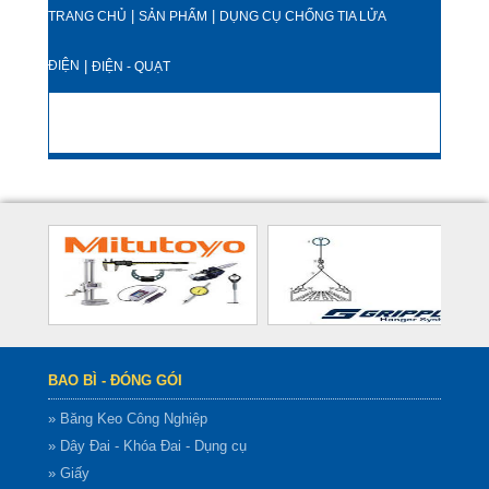
|
|
TRANG CHỦ
SẢN PHẨM
DỤNG CỤ CHỐNG TIA LỬA
ĐIỆN
|
ĐIỆN - QUẠT
BAO BÌ - ĐÓNG GÓI
» Băng Keo Công Nghiệp
» Dây Đai - Khóa Đai - Dụng cụ
» Giấy