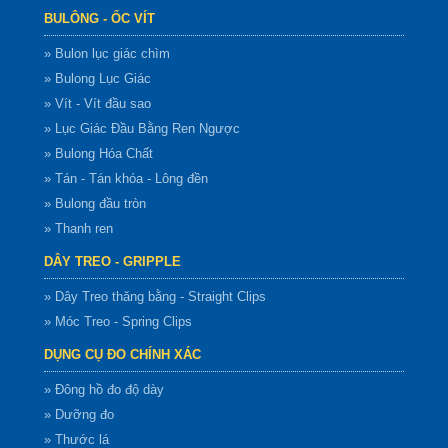
BULÔNG - ỐC VÍT
» Bulon lục giác chìm
» Bulong Lục Giác
» Vít - Vít đầu sao
» Lục Giác Đầu Bằng Ren Ngược
» Bulong Hóa Chất
» Tán - Tán khóa - Lông đền
» Bulong đầu tròn
» Thanh ren
DÂY TREO - GRIPPLE
» Dây Treo thăng bằng - Straight Clips
» Móc Treo - Spring Clips
DỤNG CỤ ĐO CHÍNH XÁC
» Đông hồ đo độ dày
» Dưỡng đo
» Thước lá