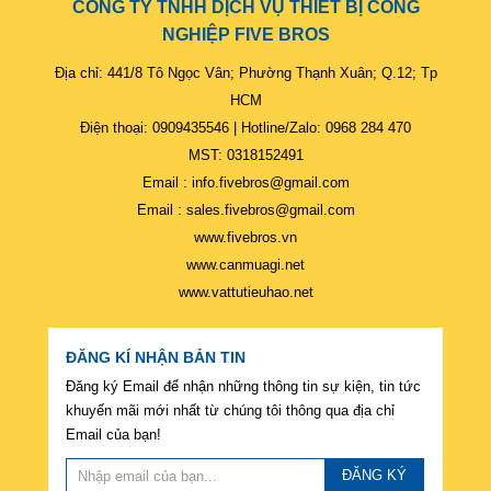
CÔNG TY TNHH DỊCH VỤ THIẾT BỊ CÔNG
NGHIỆP FIVE BROS
Địa chỉ: 441/8 Tô Ngọc Vân; Phường Thạnh Xuân; Q.12; Tp
HCM
Điện thoại: 0909435546 | Hotline/Zalo: 0968 284 470
MST: 0318152491
Email : info.fivebros@gmail.com
Email : sales.fivebros@gmail.com
www.fivebros.vn
www.canmuagi.net
www.vattutieuhao.net
ĐĂNG KÍ NHẬN BẢN TIN
Đăng ký Email để nhận những thông tin sự kiện, tin tức
khuyến mãi mới nhất từ chúng tôi thông qua địa chỉ
Email của bạn!
ĐĂNG KÝ