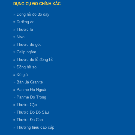
DỤNG CỤ ĐO CHÍNH XÁC
» Đông hồ đo độ dày
» Dưỡng đo
» Thước lá
» Nivo
» Thước đo góc
» Calip ngàm
» Thước đo lỗ đồng hồ
» Đồng hồ so
» Đế giá
» Bàn đá Granite
» Panme Đo Ngoài
» Panme Đo Trong
» Thước Cặp
» Thước Đo Độ Sâu
» Thước Đo Cao
» Thương hiệu cao cấp