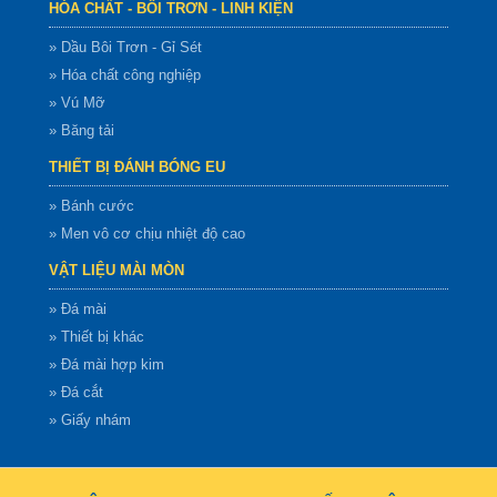
HÓA CHẤT - BÔI TRƠN - LINH KIỆN
» Dầu Bôi Trơn - Gỉ Sét
» Hóa chất công nghiệp
» Vú Mỡ
» Băng tải
THIẾT BỊ ĐÁNH BÓNG EU
» Bánh cước
» Men vô cơ chịu nhiệt độ cao
VẬT LIỆU MÀI MÒN
» Đá mài
» Thiết bị khác
» Đá mài hợp kim
» Đá cắt
» Giấy nhám