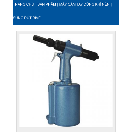
|
|
|
TRANG CHỦ
SẢN PHẨM
MÁY CẦM TAY DÙNG KHÍ NÉN
SÚNG RÚT RIVE