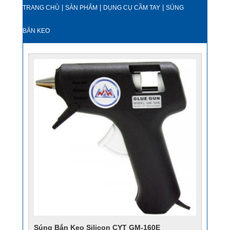
|
|
|
TRANG CHỦ
SẢN PHẨM
DỤNG CỤ CẦM TAY
SÚNG
BẮN KEO
Súng Bắn Keo Silicon CYT GM-160E