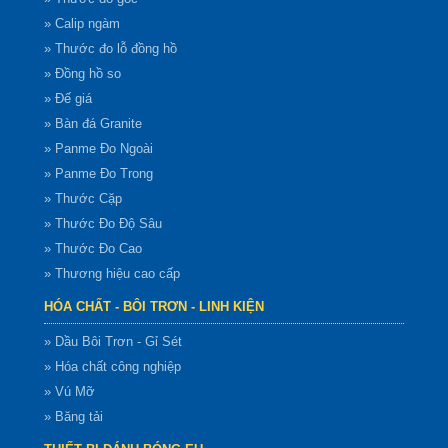
» Calip ngàm
» Thước đo lỗ đồng hồ
» Đồng hồ so
» Đế giá
» Bàn đá Granite
» Panme Đo Ngoài
» Panme Đo Trong
» Thước Cặp
» Thước Đo Độ Sâu
» Thước Đo Cao
» Thương hiệu cao cấp
HÓA CHẤT - BÔI TRƠN - LINH KIỆN
» Dầu Bôi Trơn - Gỉ Sét
» Hóa chất công nghiệp
» Vú Mỡ
» Băng tải