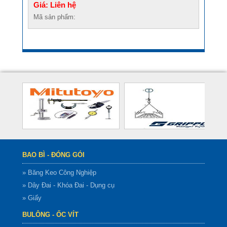
Giá: Liên hệ
Mã sản phẩm:
BAO BÌ - ĐÓNG GÓI
» Băng Keo Công Nghiệp
» Dây Đai - Khóa Đai - Dụng cụ
» Giấy
BULÔNG - ỐC VÍT