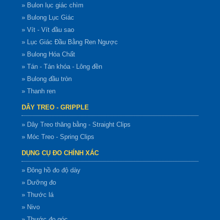
» Bulon lục giác chìm
» Bulong Lục Giác
» Vít - Vít đầu sao
» Lục Giác Đầu Bằng Ren Ngược
» Bulong Hóa Chất
» Tán - Tán khóa - Lông đền
» Bulong đầu tròn
» Thanh ren
DÂY TREO - GRIPPLE
» Dây Treo thăng bằng - Straight Clips
» Móc Treo - Spring Clips
DỤNG CỤ ĐO CHÍNH XÁC
» Đông hồ đo độ dày
» Dưỡng đo
» Thước lá
» Nivo
» Thước đo góc