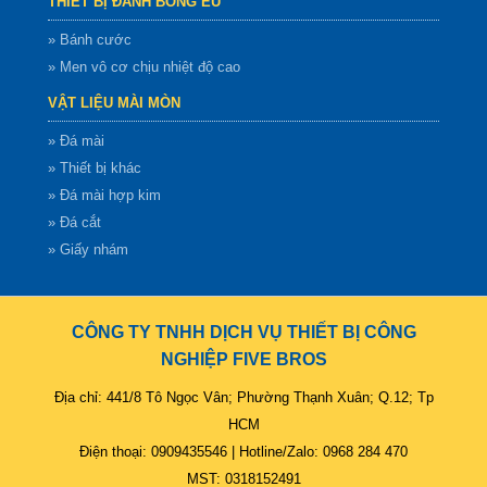
THIẾT BỊ ĐÁNH BÓNG EU
» Bánh cước
» Men vô cơ chịu nhiệt độ cao
VẬT LIỆU MÀI MÒN
» Đá mài
» Thiết bị khác
» Đá mài hợp kim
» Đá cắt
» Giấy nhám
CÔNG TY TNHH DỊCH VỤ THIẾT BỊ CÔNG
NGHIỆP FIVE BROS
Địa chỉ: 441/8 Tô Ngọc Vân; Phường Thạnh Xuân; Q.12; Tp
HCM
Điện thoại: 0909435546 | Hotline/Zalo: 0968 284 470
MST: 0318152491