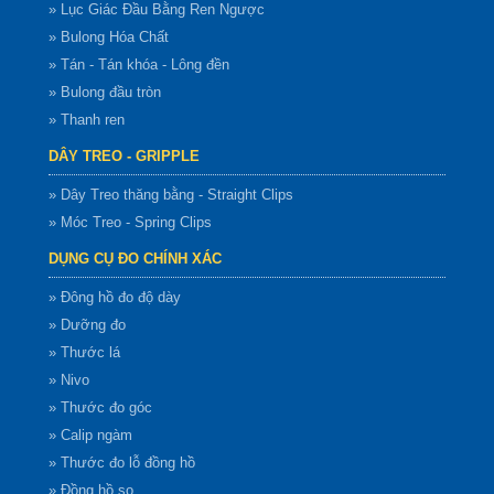
» Lục Giác Đầu Bằng Ren Ngược
» Bulong Hóa Chất
» Tán - Tán khóa - Lông đền
» Bulong đầu tròn
» Thanh ren
DÂY TREO - GRIPPLE
» Dây Treo thăng bằng - Straight Clips
» Móc Treo - Spring Clips
DỤNG CỤ ĐO CHÍNH XÁC
» Đông hồ đo độ dày
» Dưỡng đo
» Thước lá
» Nivo
» Thước đo góc
» Calip ngàm
» Thước đo lỗ đồng hồ
» Đồng hồ so