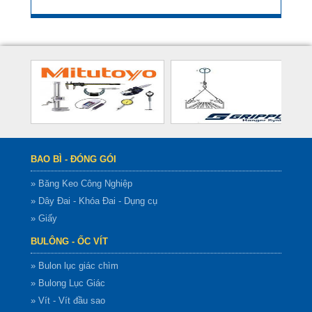
BAO BÌ - ĐÓNG GÓI
» Băng Keo Công Nghiệp
» Dây Đai - Khóa Đai - Dụng cụ
» Giấy
BULÔNG - ỐC VÍT
» Bulon lục giác chìm
» Bulong Lục Giác
» Vít - Vít đầu sao