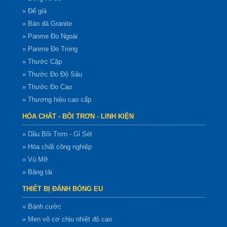
» Đế giá
» Bàn đá Granite
» Panme Đo Ngoài
» Panme Đo Trong
» Thước Cặp
» Thước Đo Độ Sâu
» Thước Đo Cao
» Thương hiệu cao cấp
HÓA CHẤT - BÔI TRƠN - LINH KIỆN
» Dầu Bôi Trơn - Gỉ Sét
» Hóa chất công nghiệp
» Vú Mỡ
» Băng tải
THIẾT BỊ ĐÁNH BÓNG EU
» Bánh cước
» Men vô cơ chịu nhiệt độ cao