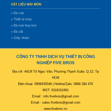
VẬT LIỆU MÀI MÒN
» Đá mài
» Thiết bị khác
» Đá mài hợp kim
» Đá cắt
» Giấy nhám
CÔNG TY TNHH DỊCH VỤ THIẾT BỊ CÔNG
NGHIỆP FIVE BROS
Địa chỉ: 441/8 Tô Ngọc Vân; Phường Thạnh Xuân; Q.12; Tp
HCM
Điện thoại: 0909435546 | Hotline/Zalo: 0968 284 470
MST: 0318152491
Email : info.fivebros@gmail.com
Email : sales.fivebros@gmail.com
www.fivebros.vn