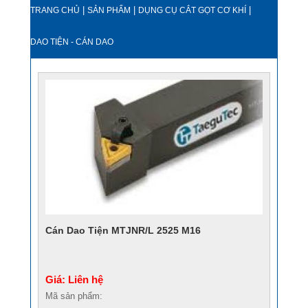
|
|
|
TRANG CHỦ
SẢN PHẨM
DỤNG CỤ CẮT GỌT CƠ KHÍ
DAO TIỆN - CÁN DAO
Cán Dao Tiện MTJNR/L 2525 M16
Giá: Liên hệ
Mã sản phẩm: