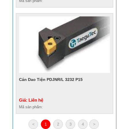
Mã sản phẩm:
Cán Dao Tiện PDJNR/L 3232 P15
Giá: Liên hệ
Mã sản phẩm:
<
1
2
3
4
>