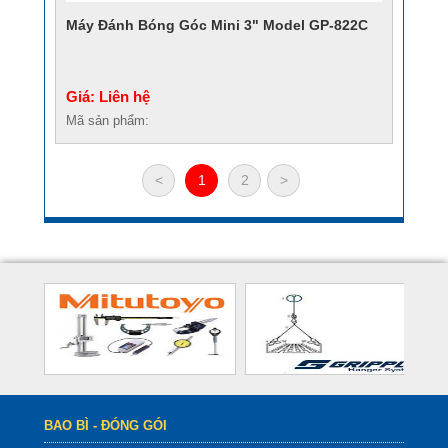
Máy Đánh Bóng Góc Mini 3" Model GP-822C
Giá: Liên hệ
Mã sản phẩm:
<
1
2
>
BAO BÌ - ĐÓNG GÓI