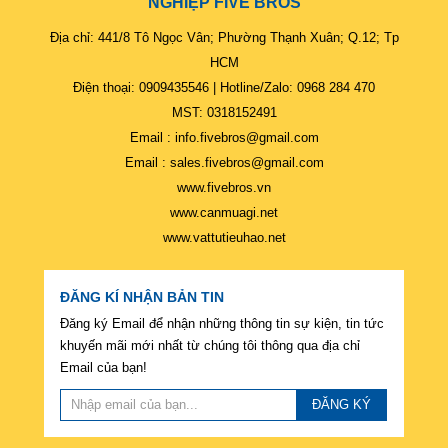
NGHIỆP FIVE BROS
Địa chỉ: 441/8 Tô Ngọc Vân; Phường Thạnh Xuân; Q.12; Tp
HCM
Điện thoại: 0909435546 | Hotline/Zalo: 0968 284 470
MST: 0318152491
Email : info.fivebros@gmail.com
Email : sales.fivebros@gmail.com
www.fivebros.vn
www.canmuagi.net
www.vattutieuhao.net
ĐĂNG KÍ NHẬN BẢN TIN
Đăng ký Email để nhận những thông tin sự kiện, tin tức
khuyến mãi mới nhất từ chúng tôi thông qua địa chỉ
Email của bạn!
ĐĂNG KÝ