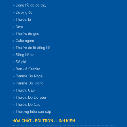
» Đông hồ đo độ dày
» Dưỡng đo
» Thước lá
» Nivo
» Thước đo góc
» Calip ngàm
» Thước đo lỗ đồng hồ
» Đồng hồ so
» Đế giá
» Bàn đá Granite
» Panme Đo Ngoài
» Panme Đo Trong
» Thước Cặp
» Thước Đo Độ Sâu
» Thước Đo Cao
» Thương hiệu cao cấp
HÓA CHẤT - BÔI TRƠN - LINH KIỆN