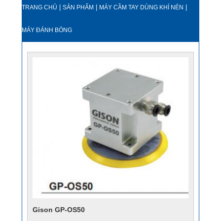
|
|
|
TRANG CHỦ
SẢN PHẨM
MÁY CẦM TAY DÙNG KHÍ NÉN
MÁY ĐÁNH BÓNG
Gison GP-OS50