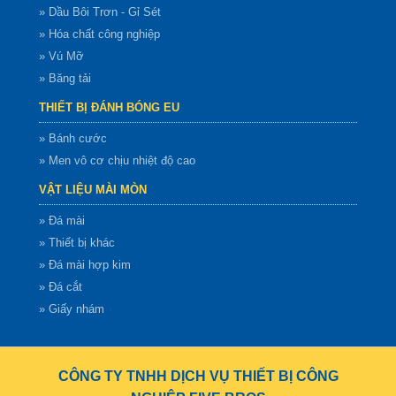
» Dầu Bôi Trơn - Gỉ Sét
» Hóa chất công nghiệp
» Vú Mỡ
» Băng tải
THIẾT BỊ ĐÁNH BÓNG EU
» Bánh cước
» Men vô cơ chịu nhiệt độ cao
VẬT LIỆU MÀI MÒN
» Đá mài
» Thiết bị khác
» Đá mài hợp kim
» Đá cắt
» Giấy nhám
CÔNG TY TNHH DỊCH VỤ THIẾT BỊ CÔNG