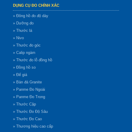
DỤNG CỤ ĐO CHÍNH XÁC
» Đông hồ đo độ dày
» Dưỡng đo
» Thước lá
» Nivo
» Thước đo góc
» Calip ngàm
» Thước đo lỗ đồng hồ
» Đồng hồ so
» Đế giá
» Bàn đá Granite
» Panme Đo Ngoài
» Panme Đo Trong
» Thước Cặp
» Thước Đo Độ Sâu
» Thước Đo Cao
» Thương hiệu cao cấp