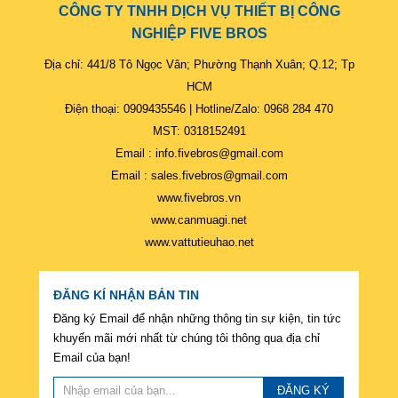
CÔNG TY TNHH DỊCH VỤ THIẾT BỊ CÔNG
NGHIỆP FIVE BROS
Địa chỉ: 441/8 Tô Ngọc Vân; Phường Thạnh Xuân; Q.12; Tp
HCM
Điện thoại: 0909435546 | Hotline/Zalo: 0968 284 470
MST: 0318152491
Email : info.fivebros@gmail.com
Email : sales.fivebros@gmail.com
www.fivebros.vn
www.canmuagi.net
www.vattutieuhao.net
ĐĂNG KÍ NHẬN BẢN TIN
Đăng ký Email để nhận những thông tin sự kiện, tin tức
khuyến mãi mới nhất từ chúng tôi thông qua địa chỉ
Email của bạn!
ĐĂNG KÝ