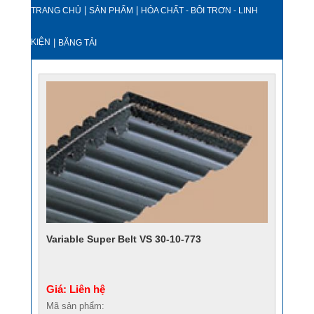
|
|
TRANG CHỦ
SẢN PHẨM
HÓA CHẤT - BÔI TRƠN - LINH
KIỆN
|
BĂNG TẢI
Variable Super Belt VS 30-10-773
Giá: Liên hệ
Mã sản phẩm: