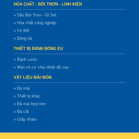
HÓA CHẤT - BÔI TRƠN - LINH KIỆN
» Dầu Bôi Trơn - Gỉ Sét
» Hóa chất công nghiệp
» Vú Mỡ
» Băng tải
THIẾT BỊ ĐÁNH BÓNG EU
» Bánh cước
» Men vô cơ chịu nhiệt độ cao
VẬT LIỆU MÀI MÒN
» Đá mài
» Thiết bị khác
» Đá mài hợp kim
» Đá cắt
» Giấy nhám