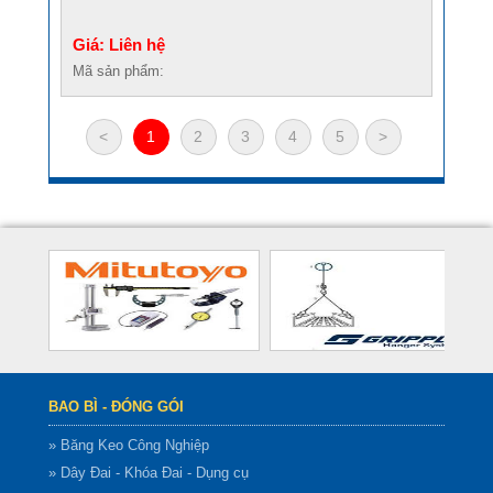
Giá: Liên hệ
Mã sản phẩm:
<
1
2
3
4
5
>
BAO BÌ - ĐÓNG GÓI
» Băng Keo Công Nghiệp
» Dây Đai - Khóa Đai - Dụng cụ