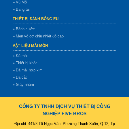
» Vú Mỡ
» Băng tải
THIẾT BỊ ĐÁNH BÓNG EU
» Bánh cước
» Men vô cơ chịu nhiệt độ cao
VẬT LIỆU MÀI MÒN
» Đá mài
» Thiết bị khác
» Đá mài hợp kim
» Đá cắt
» Giấy nhám
CÔNG TY TNHH DỊCH VỤ THIẾT BỊ CÔNG
NGHIỆP FIVE BROS
Địa chỉ: 441/8 Tô Ngọc Vân; Phường Thạnh Xuân; Q.12; Tp