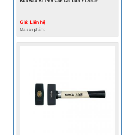
Búa Đầu Bi Tròn Cán Gỗ Yato YT-4519
Giá: Liên hệ
Mã sản phẩm: