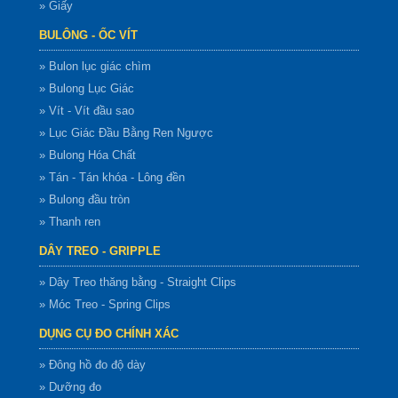
» Giấy
BULÔNG - ỐC VÍT
» Bulon lục giác chìm
» Bulong Lục Giác
» Vít - Vít đầu sao
» Lục Giác Đầu Bằng Ren Ngược
» Bulong Hóa Chất
» Tán - Tán khóa - Lông đền
» Bulong đầu tròn
» Thanh ren
DÂY TREO - GRIPPLE
» Dây Treo thăng bằng - Straight Clips
» Móc Treo - Spring Clips
DỤNG CỤ ĐO CHÍNH XÁC
» Đông hồ đo độ dày
» Dưỡng đo