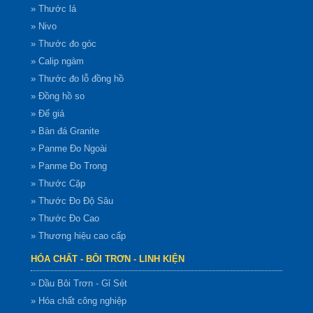
» Thước lá
» Nivo
» Thước đo góc
» Calip ngàm
» Thước đo lỗ đồng hồ
» Đồng hồ so
» Đế giá
» Bàn đá Granite
» Panme Đo Ngoài
» Panme Đo Trong
» Thước Cặp
» Thước Đo Độ Sâu
» Thước Đo Cao
» Thương hiệu cao cấp
HÓA CHẤT - BÔI TRƠN - LINH KIỆN
» Dầu Bôi Trơn - Gỉ Sét
» Hóa chất công nghiệp