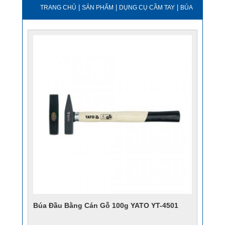
|
|
|
TRANG CHỦ
SẢN PHẨM
DỤNG CỤ CẦM TAY
BÚA
Búa Đầu Bằng Cán Gỗ 100g YATO YT-4501