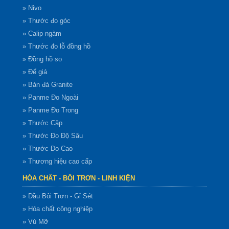
» Nivo
» Thước đo góc
» Calip ngàm
» Thước đo lỗ đồng hồ
» Đồng hồ so
» Đế giá
» Bàn đá Granite
» Panme Đo Ngoài
» Panme Đo Trong
» Thước Cặp
» Thước Đo Độ Sâu
» Thước Đo Cao
» Thương hiệu cao cấp
HÓA CHẤT - BÔI TRƠN - LINH KIỆN
» Dầu Bôi Trơn - Gỉ Sét
» Hóa chất công nghiệp
» Vú Mỡ