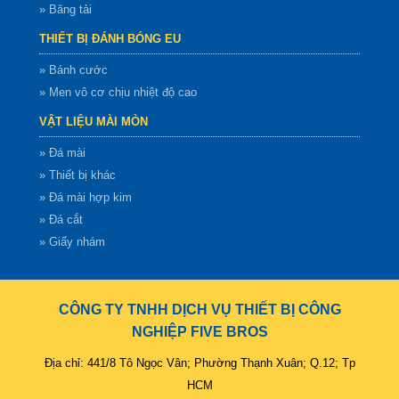
» Băng tải
THIẾT BỊ ĐÁNH BÓNG EU
» Bánh cước
» Men vô cơ chịu nhiệt độ cao
VẬT LIỆU MÀI MÒN
» Đá mài
» Thiết bị khác
» Đá mài hợp kim
» Đá cắt
» Giấy nhám
CÔNG TY TNHH DỊCH VỤ THIẾT BỊ CÔNG
NGHIỆP FIVE BROS
Địa chỉ: 441/8 Tô Ngọc Vân; Phường Thạnh Xuân; Q.12; Tp
HCM