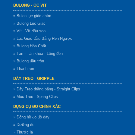
BULÔNG - ỐC VÍT
» Bulon lục giác chìm
» Bulong Lục Giác
» Vít - Vít đầu sao
» Lục Giác Đầu Bằng Ren Ngược
» Bulong Hóa Chất
» Tán - Tán khóa - Lông đền
» Bulong đầu tròn
» Thanh ren
DÂY TREO - GRIPPLE
» Dây Treo thăng bằng - Straight Clips
» Móc Treo - Spring Clips
DỤNG CỤ ĐO CHÍNH XÁC
» Đông hồ đo độ dày
» Dưỡng đo
» Thước lá