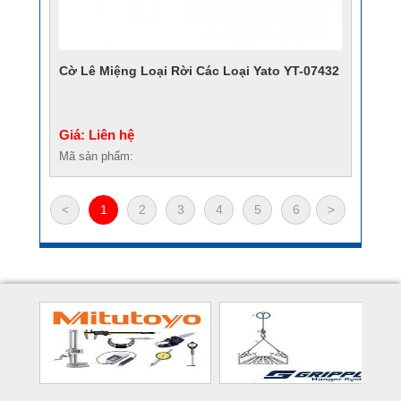
Cờ Lê Miệng Loại Rời Các Loại Yato YT-07432
Giá: Liên hệ
Mã sản phẩm:
<
1
2
3
4
5
6
>