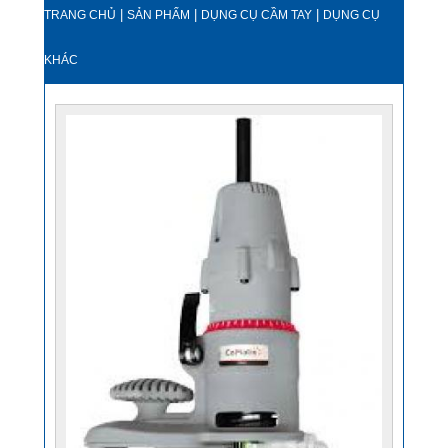
|
|
|
TRANG CHỦ
SẢN PHẨM
DỤNG CỤ CẦM TAY
DỤNG CỤ
KHÁC