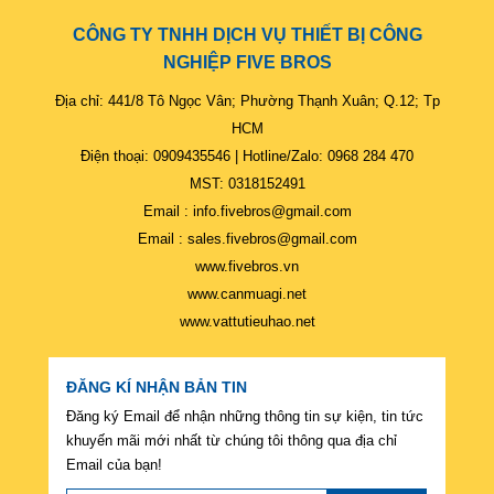
CÔNG TY TNHH DỊCH VỤ THIẾT BỊ CÔNG
NGHIỆP FIVE BROS
Địa chỉ: 441/8 Tô Ngọc Vân; Phường Thạnh Xuân; Q.12; Tp
HCM
Điện thoại: 0909435546 | Hotline/Zalo: 0968 284 470
MST: 0318152491
Email : info.fivebros@gmail.com
Email : sales.fivebros@gmail.com
www.fivebros.vn
www.canmuagi.net
www.vattutieuhao.net
ĐĂNG KÍ NHẬN BẢN TIN
Đăng ký Email để nhận những thông tin sự kiện, tin tức
khuyến mãi mới nhất từ chúng tôi thông qua địa chỉ
Email của bạn!