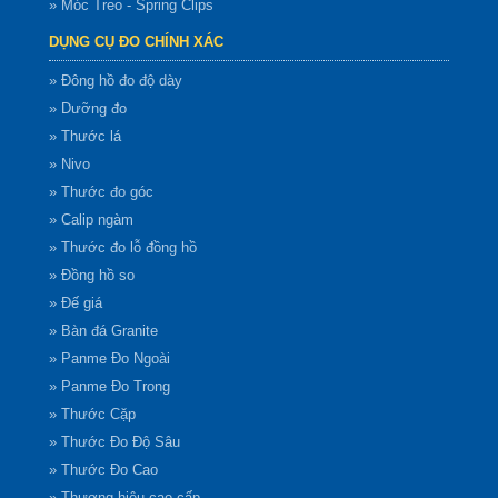
» Móc Treo - Spring Clips
DỤNG CỤ ĐO CHÍNH XÁC
» Đông hồ đo độ dày
» Dưỡng đo
» Thước lá
» Nivo
» Thước đo góc
» Calip ngàm
» Thước đo lỗ đồng hồ
» Đồng hồ so
» Đế giá
» Bàn đá Granite
» Panme Đo Ngoài
» Panme Đo Trong
» Thước Cặp
» Thước Đo Độ Sâu
» Thước Đo Cao
» Thương hiệu cao cấp