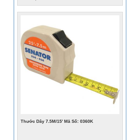
Thước Dây 7.5M/15' Mã Số: 0360K