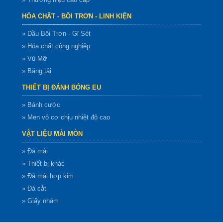
HÓA CHẤT - BÔI TRƠN - LINH KIỆN
» Dầu Bôi Trơn - Gỉ Sét
» Hóa chất công nghiệp
» Vú Mỡ
» Băng tải
THIẾT BỊ ĐÁNH BÓNG EU
» Bánh cước
» Men vô cơ chịu nhiệt độ cao
VẬT LIỆU MÀI MÒN
» Đá mài
» Thiết bị khác
» Đá mài hợp kim
» Đá cắt
» Giấy nhám