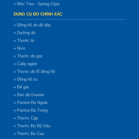
» Móc Treo - Spring Clips
DỤNG CỤ ĐO CHÍNH XÁC
» Đông hồ đo độ dày
» Dưỡng đo
» Thước lá
» Nivo
» Thước đo góc
» Calip ngàm
» Thước đo lỗ đồng hồ
» Đồng hồ so
» Đế giá
» Bàn đá Granite
» Panme Đo Ngoài
» Panme Đo Trong
» Thước Cặp
» Thước Đo Độ Sâu
» Thước Đo Cao