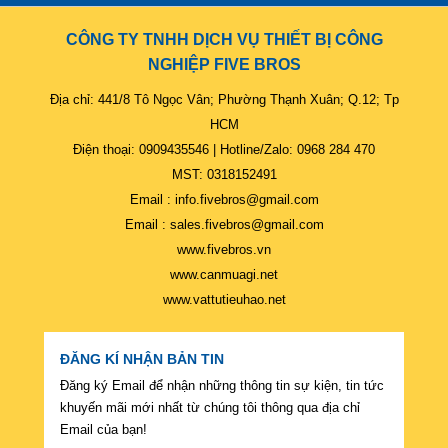
CÔNG TY TNHH DỊCH VỤ THIẾT BỊ CÔNG
NGHIỆP FIVE BROS
Địa chỉ: 441/8 Tô Ngọc Vân; Phường Thạnh Xuân; Q.12; Tp
HCM
Điện thoại: 0909435546 | Hotline/Zalo: 0968 284 470
MST: 0318152491
Email : info.fivebros@gmail.com
Email : sales.fivebros@gmail.com
www.fivebros.vn
www.canmuagi.net
www.vattutieuhao.net
ĐĂNG KÍ NHẬN BẢN TIN
Đăng ký Email để nhận những thông tin sự kiện, tin tức
khuyến mãi mới nhất từ chúng tôi thông qua địa chỉ
Email của bạn!