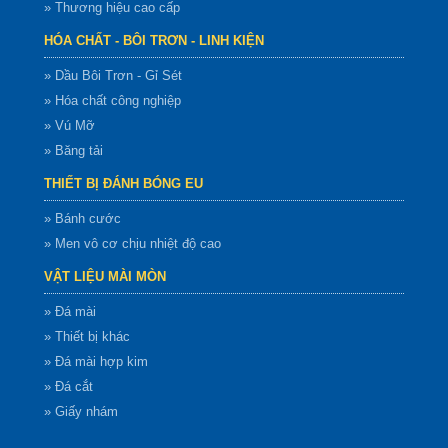
» Thương hiệu cao cấp
HÓA CHẤT - BÔI TRƠN - LINH KIỆN
» Dầu Bôi Trơn - Gỉ Sét
» Hóa chất công nghiệp
» Vú Mỡ
» Băng tải
THIẾT BỊ ĐÁNH BÓNG EU
» Bánh cước
» Men vô cơ chịu nhiệt độ cao
VẬT LIỆU MÀI MÒN
» Đá mài
» Thiết bị khác
» Đá mài hợp kim
» Đá cắt
» Giấy nhám