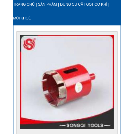
|
|
|
TRANG CHỦ
SẢN PHẨM
DỤNG CỤ CẮT GỌT CƠ KHÍ
MŨI KHOÉT