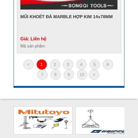
MŨI KHOÉT ĐÁ MARBLE HỢP KIM 14x78MM
Giá: Liên hệ
Mã sản phẩm:
<
1
2
3
4
5
6
7
8
9
10
>