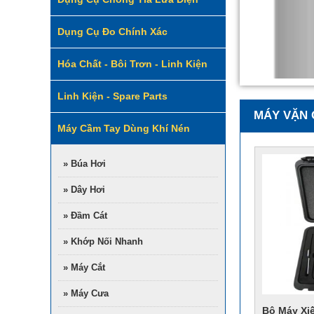
Dụng Cụ Đo Chính Xác
Hóa Chất - Bôi Trơn - Linh Kiện
Linh Kiện - Spare Parts
MÁY VẶN 
Máy Cầm Tay Dùng Khí Nén
» Búa Hơi
» Dây Hơi
» Đầm Cát
» Khớp Nối Nhanh
» Máy Cắt
» Máy Cưa
Bộ Máy Xi