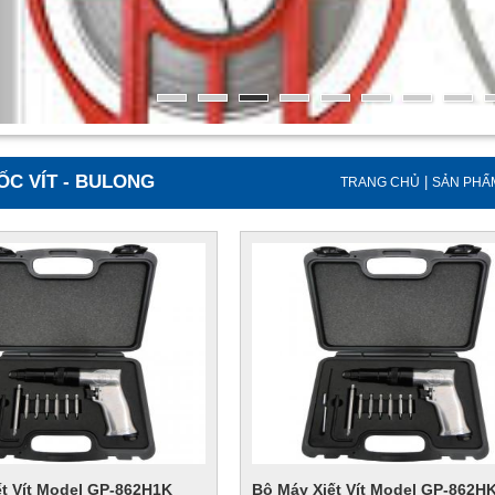
ỐC VÍT - BULONG
|
TRANG CHỦ
SẢN PHẨ
ết Vít Model GP-862H1K
Bộ Máy Xiết Vít Model GP-862H