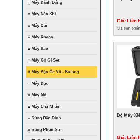
» Máy Đánh Bóng
» Máy Nén Khí
Giá: Liên 
» Máy Xủi
Mã sản phẩ
» Máy Khoan
» Máy Bào
» Máy Gỏ Gỉ Sét
» Máy Vặn Ốc Vít - Bulong
» Máy Đục
» Máy Mài
» Máy Chà Nhám
Bộ Máy Xiế
» Súng Bắn Đinh
» Súng Phun Sơn
Giá: Liên 