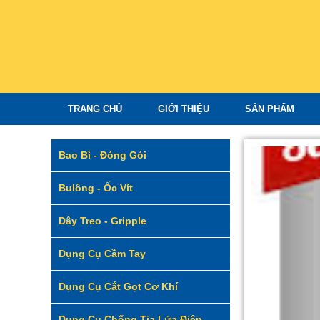
TRANG CHỦ
GIỚI THIỆU
SẢN PHẨM
Bao Bì - Đóng Gói
Bulông - Ốc Vít
Dây Treo - Gripple
Dụng Cụ Cầm Tay
Dụng Cụ Cắt Gọt Cơ Khí
Dụng Cụ Chống Tia Lửa Điện