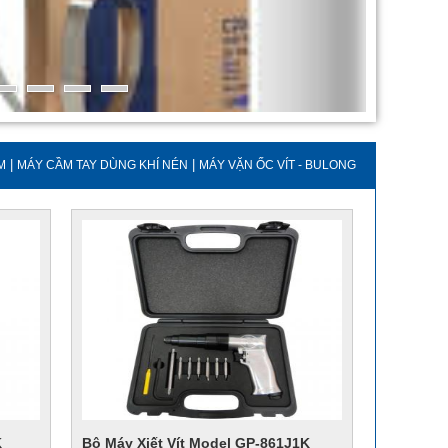
|
|
M
MÁY CẦM TAY DÙNG KHÍ NÉN
MÁY VẶN ỐC VÍT - BULONG
K
Bộ Máy Xiết Vít Model GP-861J1K