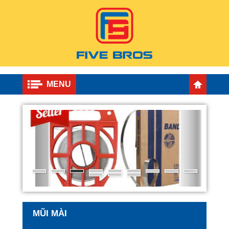
MENU
MŨI MÀI