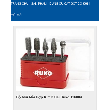
|
|
|
TRANG CHỦ
SẢN PHẨM
DỤNG CỤ CẮT GỌT CƠ KHÍ
MŨI MÀI
Bộ Mũi Mài Hợp Kim 5 Cái Ruko 116004