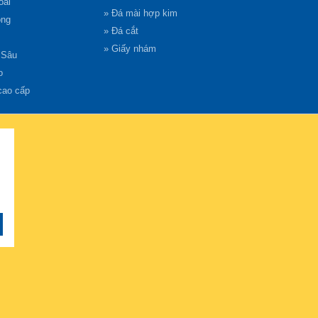
oài
» Đá mài hợp kim
ong
» Đá cắt
» Giấy nhám
 Sâu
o
cao cấp