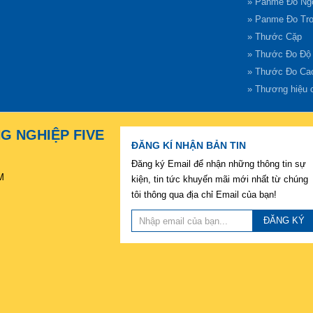
» Panme Đo Ng
» Panme Đo Tr
» Thước Cặp
» Thước Đo Độ
» Thước Đo Ca
» Thương hiệu 
NG NGHIỆP FIVE
ĐĂNG KÍ NHẬN BẢN TIN
Đăng ký Email để nhận những thông tin sự
M
kiện, tin tức khuyến mãi mới nhất từ chúng
tôi thông qua địa chỉ Email của bạn!
ĐĂNG KÝ