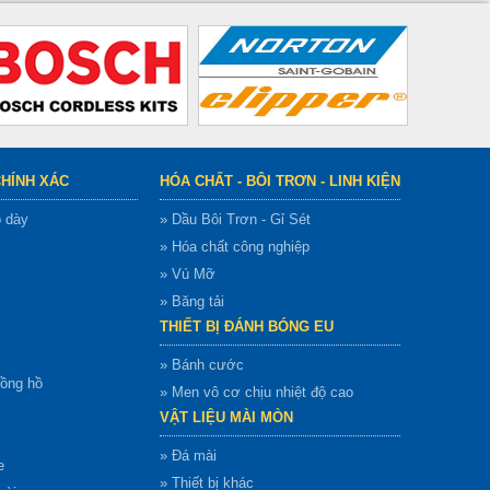
CHÍNH XÁC
HÓA CHẤT - BÔI TRƠN - LINH KIỆN
ộ dày
» Dầu Bôi Trơn - Gỉ Sét
» Hóa chất công nghiệp
» Vú Mỡ
» Băng tải
THIẾT BỊ ĐÁNH BÓNG EU
» Bánh cước
đồng hồ
» Men vô cơ chịu nhiệt độ cao
VẬT LIỆU MÀI MÒN
» Đá mài
e
» Thiết bị khác