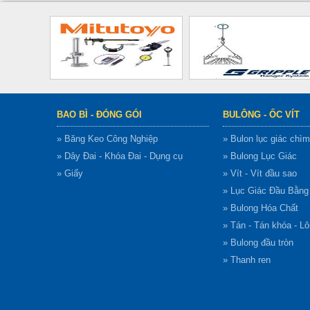
BAO BÌ - ĐÓNG GÓI
BULÔNG - ỐC VÍT
» Băng Keo Công Nghiệp
» Bulon lục giác chìm
» Dây Đai - Khóa Đai - Dụng cụ
» Bulong Lục Giác
» Giấy
» Vít - Vít đầu sao
» Lục Giác Đầu Bằn
» Bulong Hóa Chất
» Tán - Tán khóa - L
» Bulong đầu tròn
» Thanh ren