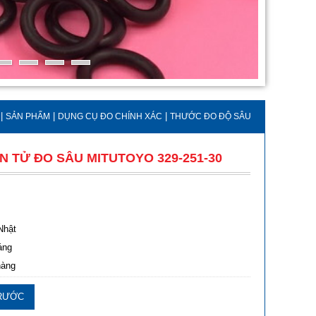
|
|
|
SẢN PHẨM
DỤNG CỤ ĐO CHÍNH XÁC
THƯỚC ĐO ĐỘ SÂU
N TỬ ĐO SÂU MITUTOYO 329-251-30
Nhật
áng
hàng
RƯỚC