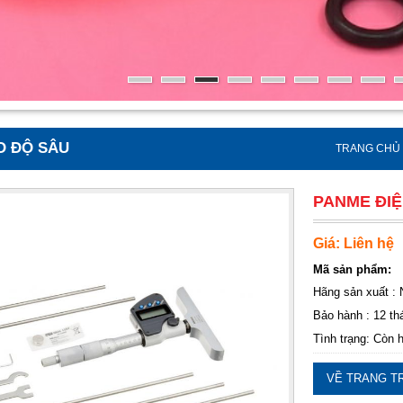
O ĐỘ SÂU
TRANG CHỦ
PANME ĐIỆ
Giá: Liên hệ
Mã sản phẩm:
Hãng sản xuất : 
Bảo hành : 12 th
Tình trạng: Còn 
VỀ TRANG T