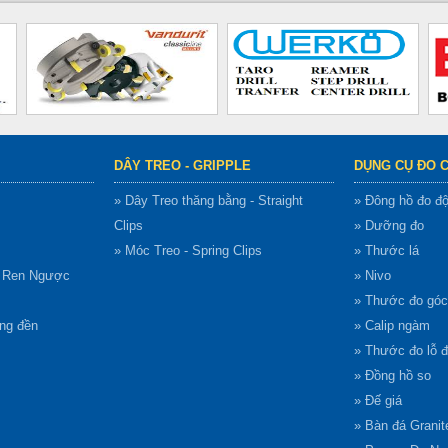
DÂY TREO - GRIPPLE
DỤNG CỤ ĐO 
» Dây Treo thăng bằng - Straight
» Đông hồ đo đ
Clips
» Dưỡng đo
» Móc Treo - Spring Clips
» Thước lá
g Ren Ngược
» Nivo
» Thước đo góc
ông đền
» Calip ngàm
» Thước đo lỗ 
» Đồng hồ so
» Đế giá
» Bàn đá Granit