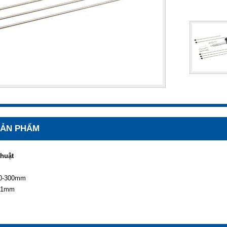
 SẢN PHẨM
thuật
 0-300mm
001mm