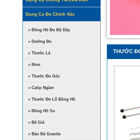
Dụng Cụ Đo Chính Xác
» Đông Hồ Đo Độ Dày
» Dưỡng Đo
THƯỚC Đ
» Thước Lá
» Nivo
» Thước Đo Góc
» Calip Ngàm
» Thước Đo Lỗ Đồng Hồ
» Đồng Hồ So
» Đế Giá
» Bàn Đá Granite