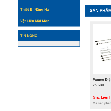
Thiết Bị Nâng Hạ
SẢN PHẨM
Vật Liệu Mài Mòn
TIN NÓNG
Panme Điệ
250-30
Giá: Liên 
Mã sản phẩ