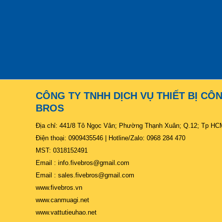
CÔNG TY TNHH DỊCH VỤ THIẾT BỊ CÔ
BROS
Địa chỉ: 441/8 Tô Ngọc Vân; Phường Thạnh Xuân; Q.12; Tp HC
Điện thoại: 0909435546 | Hotline/Zalo: 0968 284 470
MST: 0318152491
Email : info.fivebros@gmail.com
Email : sales.fivebros@gmail.com
www.fivebros.vn
www.canmuagi.net
www.vattutieuhao.net