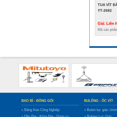
TUA VÍT Đ
YT-2682
Giá: Liên 
Mã sản phẩ
BAO BÌ - ĐÓNG GÓI
BULÔNG - ỐC VÍT
» Băng Keo Công Nghiệp
» Bulon lục giác chìm
» Dây Đai - Khóa Đai - Dụng cụ
» Bulong Lục Giác