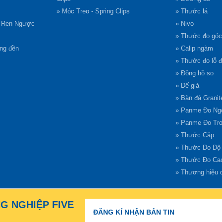
» Móc Treo - Spring Clips
» Thước lá
g Ren Ngược
» Nivo
» Thước đo góc
ông đền
» Calip ngàm
» Thước đo lỗ 
» Đồng hồ so
» Đế giá
» Bàn đá Granit
» Panme Đo Ng
» Panme Đo Tr
» Thước Cặp
» Thước Đo Độ
» Thước Đo Ca
» Thương hiệu 
NG NGHIỆP FIVE
ĐĂNG KÍ NHẬN BẢN TIN