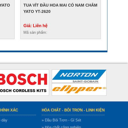
 YATO
TUA VÍT ĐẦU HOA MAI CÓ NAM CHÂM
YATO YT-2620
Giá: Liên hệ
Mã sản phẩm:
CHÍNH XÁC
HÓA CHẤT - BÔI TRƠN - LINH KIỆN
ộ dày
» Dầu Bôi Trơn - Gỉ Sét
» Hóa chất công nghiệp