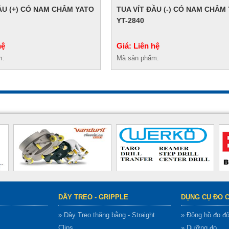
ẦU (+) CÓ NAM CHÂM YATO
TUA VÍT ĐẦU (-) CÓ NAM CHÂM
YT-2840
hệ
Giá: Liên hệ
m:
Mã sản phẩm:
DÂY TREO - GRIPPLE
DỤNG CỤ ĐO 
» Dây Treo thăng bằng - Straight
» Đông hồ đo đ
Clips
» Dưỡng đo