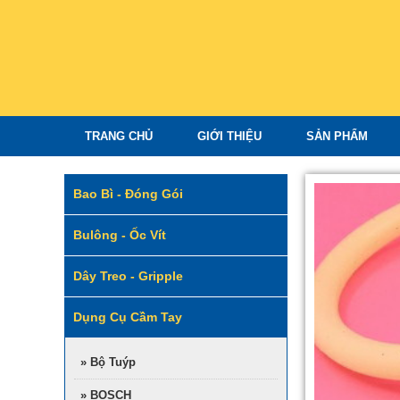
TRANG CHỦ
GIỚI THIỆU
SẢN PHẨM
Bao Bì - Đóng Gói
Bulông - Ốc Vít
Dây Treo - Gripple
Dụng Cụ Cầm Tay
» Bộ Tuýp
» BOSCH