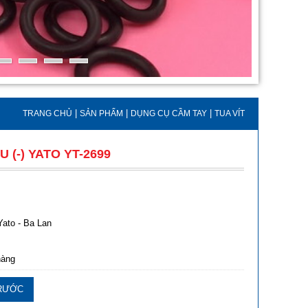
|
|
|
TRANG CHỦ
SẢN PHẨM
DỤNG CỤ CẦM TAY
TUA VÍT
U (-) YATO YT-2699
Yato - Ba Lan
hàng
RƯỚC