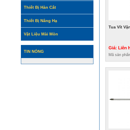
Thiết Bị Hàn Cắt
Thiết Bị Nâng Hạ
Tua Vít Vặ
Vật Liệu Mài Mòn
Giá: Liên 
TIN NÓNG
Mã sản phẩ