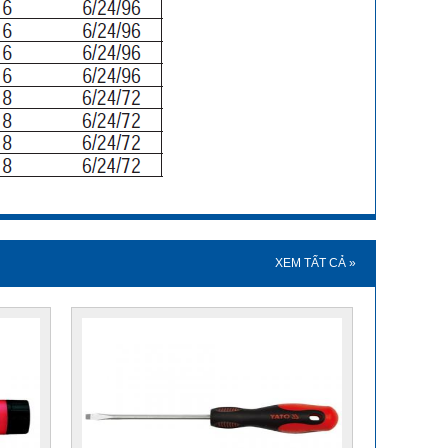
XEM TẤT CẢ »