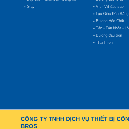
» Giấy
» Vít - Vít đầu sao
» Lục Giác Đầu Bằn
» Bulong Hóa Chất
» Tán - Tán khóa - L
» Bulong đầu tròn
» Thanh ren
CÔNG TY TNHH DỊCH VỤ THIẾT BỊ CÔ
BROS