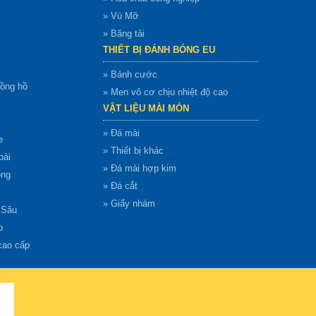
» Vú Mỡ
» Băng tải
THIẾT BỊ ĐÁNH BÓNG EU
» Bánh cước
đồng hồ
» Men vô cơ chịu nhiệt độ cao
VẬT LIỆU MÀI MÒN
» Đá mài
e
» Thiết bị khác
oài
» Đá mài hợp kim
ong
» Đá cắt
» Giấy nhám
 Sâu
o
cao cấp