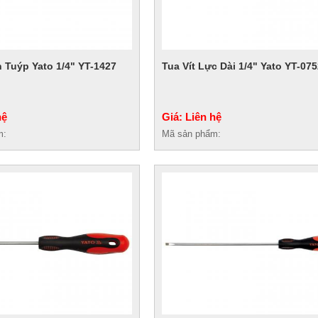
n Tuýp Yato 1/4" YT-1427
Tua Vít Lực Dài 1/4" Yato YT-07
hệ
Giá: Liên hệ
m:
Mã sản phẩm: