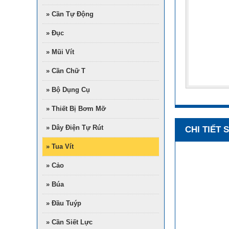
» Cần Tự Động
» Đục
» Mũi Vít
» Cần Chữ T
» Bộ Dụng Cụ
» Thiết Bị Bơm Mỡ
» Dây Điện Tự Rút
CHI TIẾT
» Tua Vít
» Cảo
» Búa
» Đầu Tuýp
» Cần Siết Lực