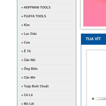
» HOFFMAN TOOLS
» FUJIYA TOOLS
» Kìm
» Lục Giác
TUA VÍT
» Cưa
» Ê Tô
» Cần Nối
» Ống Điếu
» Cần Mở
» Tuýp Đuôi Chuột
» Cờ Lê
» Mỏ Lết